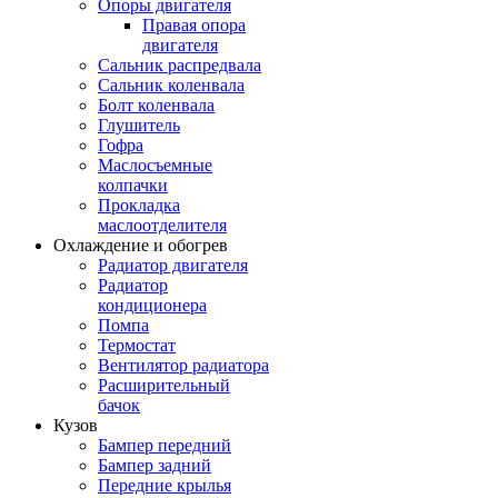
Опоры двигателя
Правая опора
двигателя
Сальник распредвала
Сальник коленвала
Болт коленвала
Глушитель
Гофра
Маслосъемные
колпачки
Прокладка
маслоотделителя
Охлаждение и обогрев
Радиатор двигателя
Радиатор
кондиционера
Помпа
Термостат
Вентилятор радиатора
Расширительный
бачок
Кузов
Бампер передний
Бампер задний
Передние крылья