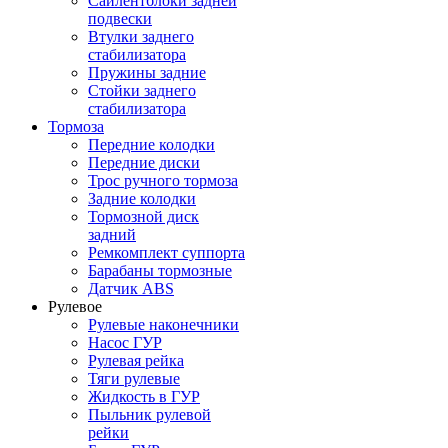
Сайлентблоки задней
подвески
Втулки заднего
стабилизатора
Пружины задние
Стойки заднего
стабилизатора
Тормоза
Передние колодки
Передние диски
Трос ручного тормоза
Задние колодки
Тормозной диск
задний
Ремкомплект суппорта
Барабаны тормозные
Датчик ABS
Рулевое
Рулевые наконечники
Насос ГУР
Рулевая рейка
Тяги рулевые
Жидкость в ГУР
Пыльник рулевой
рейки