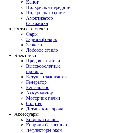
Капот
Подкрылки передние
Подкрылки задние
Амортизатор
багажника
Оптика и стекла
Фары
Задний фонарь
Зеркала
Лобовое стекло
Электрика
Предохранители
Высоковольтные
провода
Катушка зажигания
Генератор
Бензонасос
Аккумулятор
Моторчик печки
Стартер
Датчик кислорода
Аксессуары
Коврики салона
Коврики багажника
Дефлекторы окон