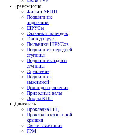
Бачок ГУР
Трансмиссия
Фильтр АКПП
Подшипник
подвесной
ШРУСы
Сальники приводов
Трипод шруса
Пыльники ШРУСов
Подшипник передней
ступицы
Подшипник задней
ступицы
Сцепление
Подшипник
выжимной
Цилиндр сцепления
Приводные валы
Опоры КПП
Двигатель
Прокладка ГБЦ
Прокладка клапанной
крышки
Свечи зажигания
ГРМ