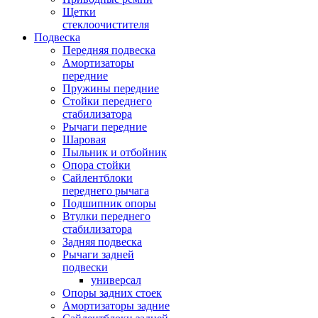
Щетки
стеклоочистителя
Подвеска
Передняя подвеска
Амортизаторы
передние
Пружины передние
Стойки переднего
стабилизатора
Рычаги передние
Шаровая
Пыльник и отбойник
Опора стойки
Сайлентблоки
переднего рычага
Подшипник опоры
Втулки переднего
стабилизатора
Задняя подвеска
Рычаги задней
подвески
универсал
Опоры задних стоек
Амортизаторы задние