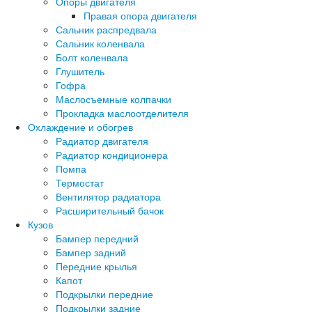
Опоры двигателя
Правая опора двигателя
Сальник распредвала
Сальник коленвала
Болт коленвала
Глушитель
Гофра
Маслосъемные колпачки
Прокладка маслоотделителя
Охлаждение и обогрев
Радиатор двигателя
Радиатор кондиционера
Помпа
Термостат
Вентилятор радиатора
Расширительный бачок
Кузов
Бампер передний
Бампер задний
Передние крылья
Капот
Подкрылки передние
Подкрылки задние