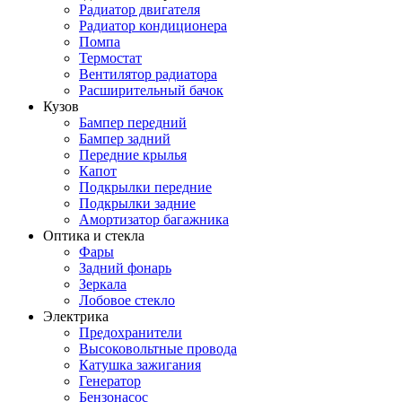
Радиатор двигателя
Радиатор кондиционера
Помпа
Термостат
Вентилятор радиатора
Расширительный бачок
Кузов
Бампер передний
Бампер задний
Передние крылья
Капот
Подкрылки передние
Подкрылки задние
Амортизатор багажника
Оптика и стекла
Фары
Задний фонарь
Зеркала
Лобовое стекло
Электрика
Предохранители
Высоковольтные провода
Катушка зажигания
Генератор
Бензонасос