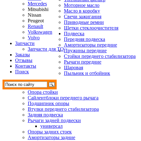
Mercedes
Моторное масло
Mitsubishi
Масло в коробку
Nissan
Свечи зажигания
Peugeot
Приводные ремни
Renault
Щетки стеклоочистителя
Volkswagen
Подвеска
Volvo
Передняя подвеска
Запчасти
Амортизаторы передние
Запчасти для ТО
Пружины передние
Заказы
Стойки переднего стабилизатора
Отзывы
Рычаги передние
Контакты
Шаровая
Поиск
Пыльник и отбойник
Опора стойки
Сайлентблоки переднего рычага
Подшипник опоры
Втулки переднего стабилизатора
Задняя подвеска
Рычаги задней подвески
универсал
Опоры задних стоек
Амортизаторы задние