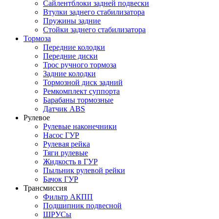
Сайлентблоки задней подвески
Втулки заднего стабилизатора
Пружины задние
Стойки заднего стабилизатора
Тормоза
Передние колодки
Передние диски
Трос ручного тормоза
Задние колодки
Тормозной диск задний
Ремкомплект суппорта
Барабаны тормозные
Датчик ABS
Рулевое
Рулевые наконечники
Насос ГУР
Рулевая рейка
Тяги рулевые
Жидкость в ГУР
Пыльник рулевой рейки
Бачок ГУР
Трансмиссия
Фильтр АКПП
Подшипник подвесной
ШРУСы