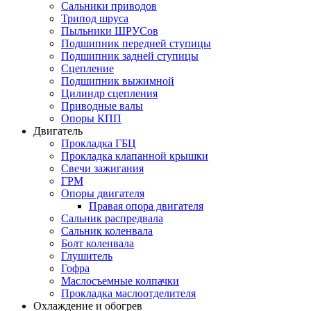
Сальники приводов
Трипод шруса
Пыльники ШРУСов
Подшипник передней ступицы
Подшипник задней ступицы
Сцепление
Подшипник выжимной
Цилиндр сцепления
Приводные валы
Опоры КПП
Двигатель
Прокладка ГБЦ
Прокладка клапанной крышки
Свечи зажигания
ГРМ
Опоры двигателя
Правая опора двигателя
Сальник распредвала
Сальник коленвала
Болт коленвала
Глушитель
Гофра
Маслосъемные колпачки
Прокладка маслоотделителя
Охлаждение и обогрев