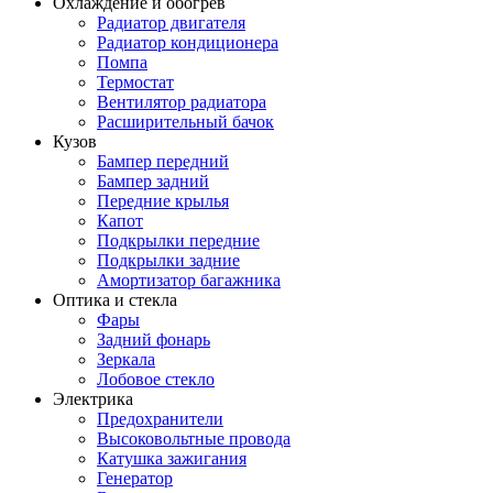
Охлаждение и обогрев
Радиатор двигателя
Радиатор кондиционера
Помпа
Термостат
Вентилятор радиатора
Расширительный бачок
Кузов
Бампер передний
Бампер задний
Передние крылья
Капот
Подкрылки передние
Подкрылки задние
Амортизатор багажника
Оптика и стекла
Фары
Задний фонарь
Зеркала
Лобовое стекло
Электрика
Предохранители
Высоковольтные провода
Катушка зажигания
Генератор