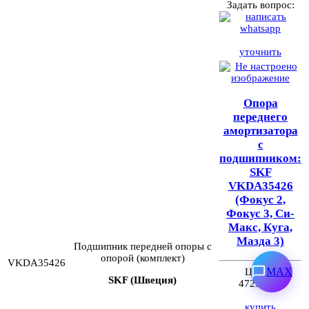
Задать вопрос:
уточнить
Опора
переднего
амортизатора
с
подшипником:
SKF
VKDA35426
(Фокус 2,
Фокус 3, Си-
Макс, Куга,
Мазда 3)
Подшипник передней опоры с
опорой (комплект)
VKDA35426
MAX
Цена:
SKF (Швеция)
4723 руб.
купить