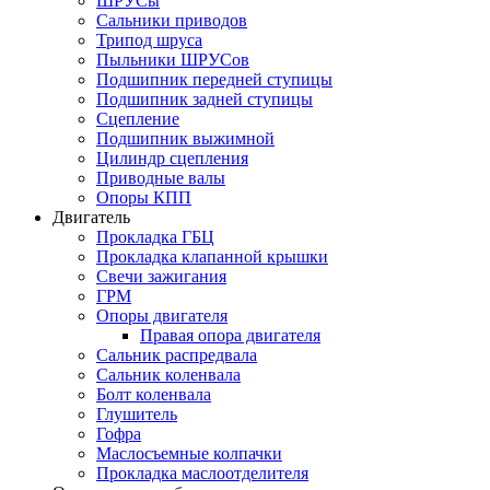
ШРУСы
Сальники приводов
Трипод шруса
Пыльники ШРУСов
Подшипник передней ступицы
Подшипник задней ступицы
Сцепление
Подшипник выжимной
Цилиндр сцепления
Приводные валы
Опоры КПП
Двигатель
Прокладка ГБЦ
Прокладка клапанной крышки
Свечи зажигания
ГРМ
Опоры двигателя
Правая опора двигателя
Сальник распредвала
Сальник коленвала
Болт коленвала
Глушитель
Гофра
Маслосъемные колпачки
Прокладка маслоотделителя