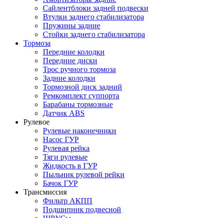
Сайлентблоки задней подвески
Втулки заднего стабилизатора
Пружины задние
Стойки заднего стабилизатора
Тормоза
Передние колодки
Передние диски
Трос ручного тормоза
Задние колодки
Тормозной диск задний
Ремкомплект суппорта
Барабаны тормозные
Датчик ABS
Рулевое
Рулевые наконечники
Насос ГУР
Рулевая рейка
Тяги рулевые
Жидкость в ГУР
Пыльник рулевой рейки
Бачок ГУР
Трансмиссия
Фильтр АКПП
Подшипник подвесной