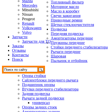
Mazda
Топливный фильтр
Mercedes
Моторное масло
Mitsubishi
Масло в коробку
Nissan
Свечи зажигания
Peugeot
Приводные ремни
Renault
Щетки стеклоочистителя
Volkswagen
Подвеска
Volvo
Передняя подвеска
Запчасти
Амортизаторы передние
Запчасти для ТО
Пружины передние
Заказы
Стойки переднего стабилизатора
Отзывы
Рычаги передние
Контакты
Шаровая
Поиск
Пыльник и отбойник
Опора стойки
Сайлентблоки переднего рычага
Подшипник опоры
Втулки переднего стабилизатора
Задняя подвеска
Рычаги задней подвески
универсал
Опоры задних стоек
Амортизаторы задние