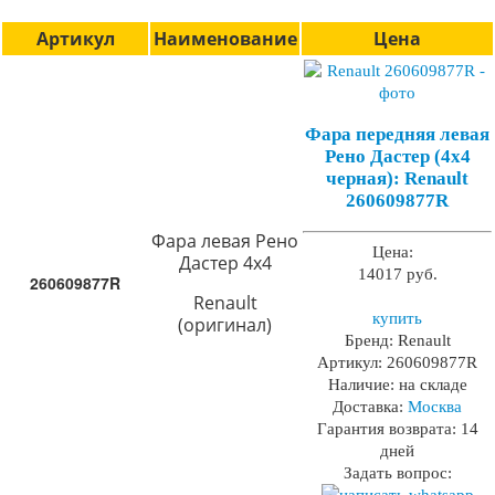
Артикул
Наименование
Цена
Фара передняя левая
Рено Дастер (4х4
черная): Renault
260609877R
Фара левая Рено
Цена:
Дастер 4х4
14017 руб.
260609877R
Renault
купить
(оригинал)
Бренд:
Renault
Артикул:
260609877R
Наличие:
на складе
Доставка:
Москва
Гарантия возврата:
14
дней
Задать вопрос: