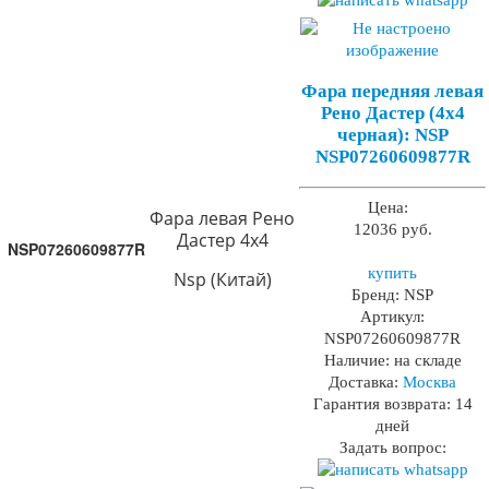
Фара передняя левая
Рено Дастер (4х4
черная): NSP
NSP07260609877R
Цена:
Фара левая Рено
12036 руб.
Дастер 4х4
NSP07260609877R
купить
Nsp (Китай)
Бренд:
NSP
Артикул:
NSP07260609877R
Наличие:
на складе
Доставка:
Москва
Гарантия возврата:
14
дней
Задать вопрос: