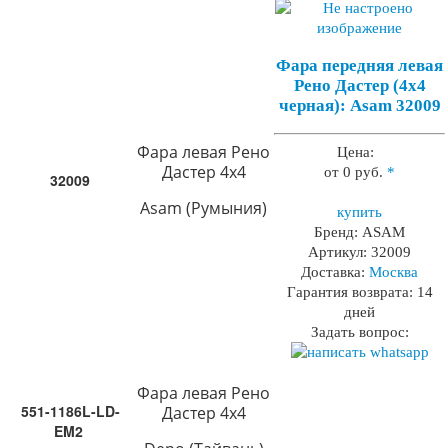
Фара передняя левая
Рено Дастер (4х4
черная): Asam 32009
Фара левая Рено
Цена:
Дастер 4х4
от 0 руб.
*
32009
Asam (Румыния)
купить
Бренд:
ASAM
Артикул:
32009
Доставка:
Москва
Гарантия возврата:
14
дней
Задать вопрос:
Фара левая Рено
551-1186L-LD-
Дастер 4х4
EM2