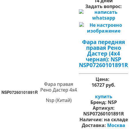
14 дней
Задать вопрос:
Фара передняя
правая Рено
Дастер (4х4
черная): NSP
NSP07260101891R
Цена:
Фара правая
16727 руб.
Рено Дастер 4х4
NSP07260101891R
купить
Nsp (Китай)
Бренд:
NSP
Артикул:
NSP07260101891R
Наличие:
на складе
Доставка:
Москва