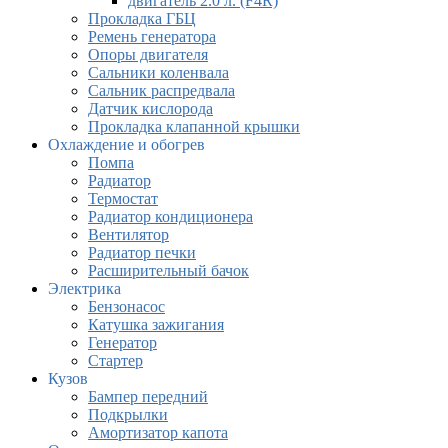
двигатель 2.0 л. (F4R)
Прокладка ГБЦ
Ремень генератора
Опоры двигателя
Сальники коленвала
Сальник распредвала
Датчик кислорода
Прокладка клапанной крышки
Охлаждение и обогрев
Помпа
Радиатор
Термостат
Радиатор кондиционера
Вентилятор
Радиатор печки
Расширительный бачок
Электрика
Бензонасос
Катушка зажигания
Генератор
Стартер
Кузов
Бампер передний
Подкрылки
Амортизатор капота