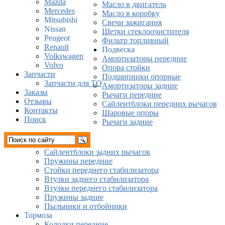
Mazda
Масло в двигатель
Mercedes
Масло в коробку
Mitsubishi
Свечи зажигания
Nissan
Щетки стеклоочистителя
Peugeot
Фильтр топливный
Renault
Подвеска
Volkswagen
Амортизаторы передние
Volvo
Опора стойки
Запчасти
Подшипники опорные
Запчасти для ТО
Амортизаторы задние
Заказы
Рычаги передние
Отзывы
Сайлентблоки передних рычагов
Контакты
Шаровые опоры
Поиск
Рычаги задние
Сайлентблоки задних рычагов
Пружины передние
Стойки переднего стабилизатора
Втулки заднего стабилизатора
Втулки переднего стабилизатора
Пружины задние
Пыльники и отбойники
Тормоза
Колодки передние