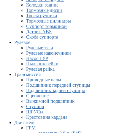
Колодки задние
Тормозные диски
Тросы ручника
Тормозные цилиндры
Суппорт тормозной
Датчик ABS
Скоба суппорта
Рулевое
Рулевые тяги
Рулевые наконечники
Насос ГУР
Пыльник рейки
Рулевая рейка
Трансмиссия
Приводные валы
Подшипник передней ступицы
Подшипник задней ступицы
Сцепление
Выжимной подшипник
Ступица
ШРУСы
Крестовина кардана
Двигатель
ГРМ