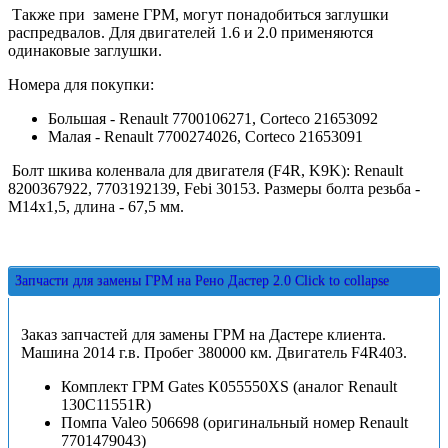
Также при замене ГРМ, могут понадобиться заглушки
распредвалов. Для двигателей 1.6 и 2.0 применяются
одинаковые заглушки.
Номера для покупки:
Большая - Renault 7700106271, Corteco 21653092
Малая - Renault 7700274026, Corteco 21653091
Болт шкива коленвала для двигателя (F4R, K9K): Renault
8200367922, 7703192139, Febi 30153. Размеры болта резьба -
М14х1,5, длина - 67,5 мм.
Запчасти для замены ГРМ на Рено Дастер 2.0
Click to collapse
Заказ запчастей для замены ГРМ на Дастере клиента.
Машина 2014 г.в. Пробег 380000 км. Двигатель F4R403.
Комплект ГРМ Gates K055550XS (аналог Renault
130C11551R)
Помпа Valeo 506698 (оригинальный номер Renault
7701479043)