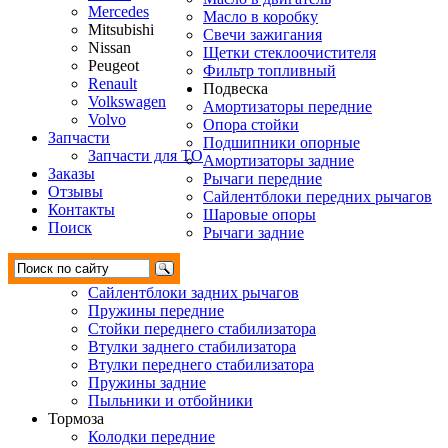
Mercedes
Масло в коробку
Mitsubishi
Свечи зажигания
Nissan
Щетки стеклоочистителя
Peugeot
Фильтр топливный
Renault
Подвеска
Volkswagen
Амортизаторы передние
Volvo
Опора стойки
Запчасти
Подшипники опорные
Запчасти для ТО
Амортизаторы задние
Заказы
Рычаги передние
Отзывы
Сайлентблоки передних рычагов
Контакты
Шаровые опоры
Поиск
Рычаги задние
Сайлентблоки задних рычагов
Пружины передние
Стойки переднего стабилизатора
Втулки заднего стабилизатора
Втулки переднего стабилизатора
Пружины задние
Пыльники и отбойники
Тормоза
Колодки передние