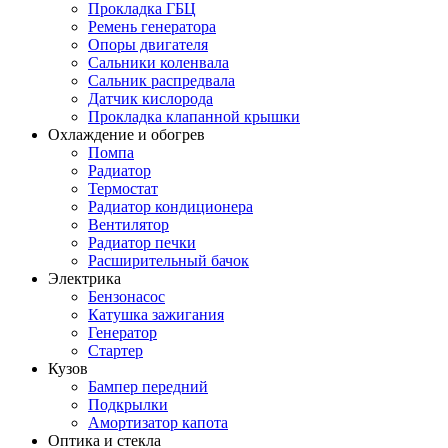
Прокладка ГБЦ
Ремень генератора
Опоры двигателя
Сальники коленвала
Сальник распредвала
Датчик кислорода
Прокладка клапанной крышки
Охлаждение и обогрев
Помпа
Радиатор
Термостат
Радиатор кондиционера
Вентилятор
Радиатор печки
Расширительный бачок
Электрика
Бензонасос
Катушка зажигания
Генератор
Стартер
Кузов
Бампер передний
Подкрылки
Амортизатор капота
Оптика и стекла