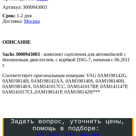
Артикул:
3000943003
Срок:
1-2 дня
Доставка:
Москва
ОПИСАНИЕ
Sachs 3000943003
- комплект сцепления для автомобилей с
бензиновым двигателем, с корбкой DSG-7, начиная с 06.2011
г.
Cоответствует оригинальным номерам: VAG 0AM198142G,
0AM198140l, 0AM198142AA, 0AM198140S, 0AM198140H,
0AM198140A, 0AM141017CC, 0AM141017BP, 0AM141147P,
0AM141017CL,0AM198141P, 0AM198142H***
Задать вопрос, уточнить цены,
помощь в подборе:
+7 901 721-94-84