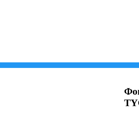
Фо
TY