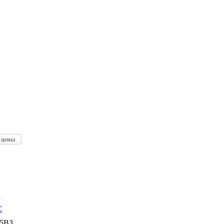
а цены
C
15B3