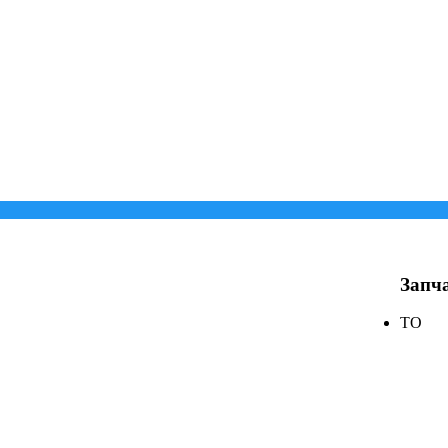
Запча
ТО