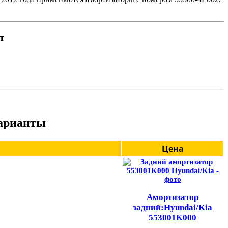
т
варианты
Цена
Амортизатор
задний:Hyundai/Kia
553001K000