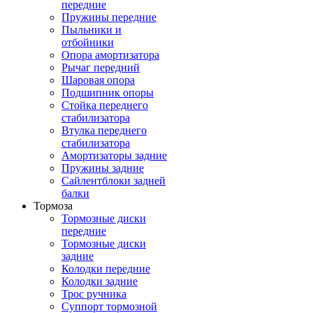
передние
Пружины передние
Пыльники и
отбойники
Опора амортизатора
Рычаг передний
Шаровая опора
Подшипник опоры
Стойка переднего
стабилизатора
Втулка переднего
стабилизатора
Амортизаторы задние
Пружины задние
Сайлентблоки задней
балки
Тормоза
Тормозные диски
передние
Тормозные диски
задние
Колодки передние
Колодки задние
Трос ручника
Суппорт тормозной