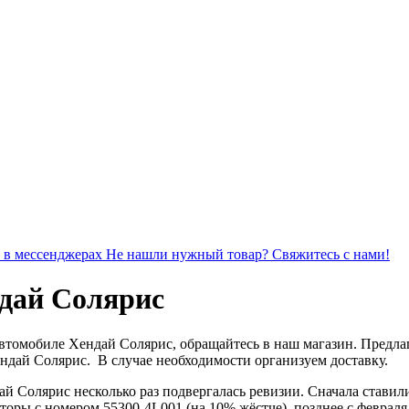
я в мессенджерах
Не нашли нужный товар? Свяжитесь с нами!
ндай Солярис
автомобиле Хендай Солярис, обращайтесь в наш магазин. Предла
ндай Солярис. В случае необходимости организуем доставку.
дай Солярис несколько раз подвергалась ревизии. Сначала стави
заторы с номером 55300-4L001 (на 10% жёстче), позднее с февра