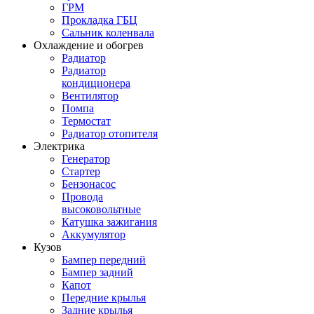
ГРМ
Прокладка ГБЦ
Сальник коленвала
Охлаждение и обогрев
Радиатор
Радиатор
кондиционера
Вентилятор
Помпа
Термостат
Радиатор отопителя
Электрика
Генератор
Стартер
Бензонасос
Провода
высоковольтные
Катушка зажигания
Аккумулятор
Кузов
Бампер передний
Бампер задний
Капот
Передние крылья
Задние крылья