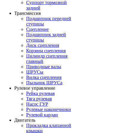
Суппорт тормозной
задний
Трансмиссия
Подшипник передней
ступицы
Сцепление
Подшипник задней
ступицы
Диск сцепления
Корзина сцепления
Цилиндр сцепления
главный
Приводные валы
ШРУСы
Вилка сцепления
Пыльник ШРУСа
Рулевое управление
Рейка рулевая
Тяга рулевая
Насос ГУР
Рулевые наконечники
Рулевой кардан
Двигатель
Прокладка клапанной
крышки