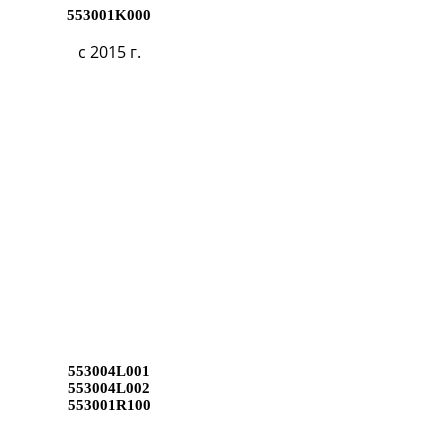
553001K000
с 2015 г.
553004L001
553004L002
553001R100