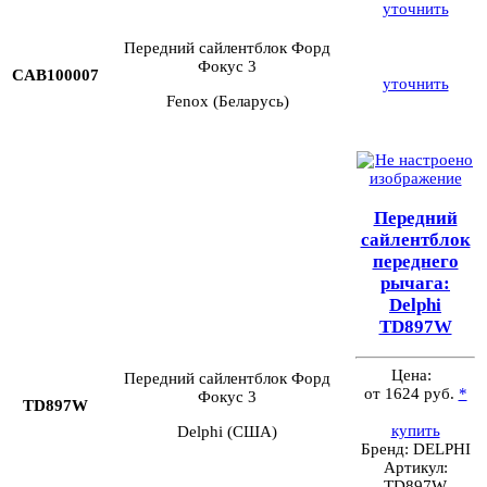
уточнить
Передний сайлентблок Форд
Фокус 3
CAB100007
уточнить
Fenox (Беларусь)
Передний
сайлентблок
переднего
рычага:
Delphi
TD897W
Цена:
Передний сайлентблок Форд
от 1624 руб.
*
Фокус 3
TD897W
купить
Delphi (США)
Бренд:
DELPHI
Артикул:
TD897W