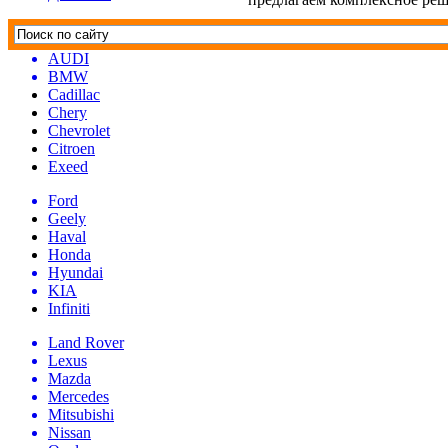
AUDI
BMW
Cadillac
Chery
Chevrolet
Citroen
Exeed
Ford
Geely
Haval
Honda
Hyundai
KIA
Infiniti
Land Rover
Lexus
Mazda
Mercedes
Mitsubishi
Nissan