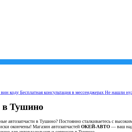
 вин коду
Бесплатная консультация в мессенджерах
Не нашли ну
 в Тушино
нные автозапчасти в Тушино? Постоянно сталкиваетесь с высок
иски окончены! Магазин автозапчастей
ОКЕЙ-АВТО
— ваш над
ение для автовладельцев и сервисов в Тушино.